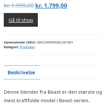
Den
Den
kr.
1.999,00
kr.
1.799,00
oprindelige
aktuelle
pris
pris
Gå til shop
var:
er:
kr. 1.999,00.
kr. 1.799,00.
Varenummer (SKU):
8842396990082381865
Kategori:
Produkter
Beskrivelse
Denne blender fra Beast er den største og
mest kraftfulde model i Beast-serien.